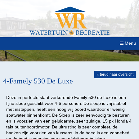
Menu
HOME
HET PARK
« terug naar overzicht
4-Famely 530 De Luxe
FOTOALBUM
Deze in perfecte staat verkerende Family 530 de Luxe is een
fijne sloep geschikt voor 4-6 personen. De sloep is vrij stabiel
OMGEVING
met instappen, heeft een hoog vrij boord waardoor er weinig
spatwater binnenkomt. De Sloep is zeer eenvoudig te besturen
TE KOOP
en is voorzien van een geluidarme, zeer zuinige, 15 pk Honda 4
takt buitenboordmotor. De uitrusting is zeer compleet, de
banken zijn voorzien van kussens, in de boeg is een zonnebed
TE HUUR
en de boot is voorzien van een afsluitbare buiskap.